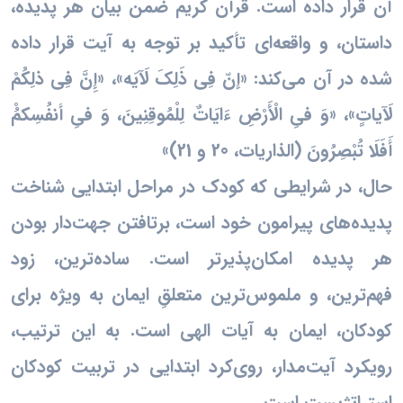
آن قرار داده است. قرآن کریم ضمن بیان هر پدیده،
داستان، و واقعه‌ای تأکید بر توجه به آیت قرار داده
شده در آن می‌کند: «إنّ فِی ذَلِکَ لَآیَه»، «إِنَّ فِی‏ ذلِكُمْ
لَآیاتٍ»، «وَ فىِ الْأَرْضِ ءَایَاتٌ لِلْمُوقِنِینَ، وَ فىِ أنفُسِكمُ‏ْ
أَفَلَا تُبْصِرُونَ (الذاریات، 20 و 21)»
حال، در شرایطی که کودک در مراحل ابتدایی شناخت
پدیده‌های پیرامون خود است، برتافتن جهت‌دار بودن
هر پدیده امکان‌پذیرتر است. ساده‌ترین، زود
فهم‌ترین، و ملموس‌ترین متعلقِ ایمان به ویژه برای
کودکان، ایمان به آیات الهی است. به این ترتیب،
روی‎کرد آیت‌مدار، روی‌کرد ابتدایی در تربیت کودکان
استراتژیست است.