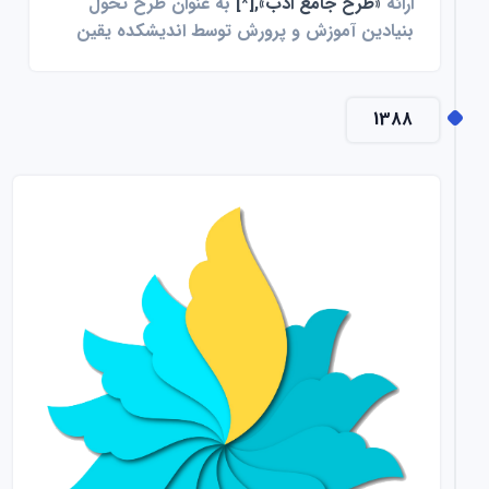
ارائه
«طرح جامع ادب»
,[*]
به عنوان طرح تحول
بنیادین آموزش و پرورش توسط اندیشکده یقین
1388