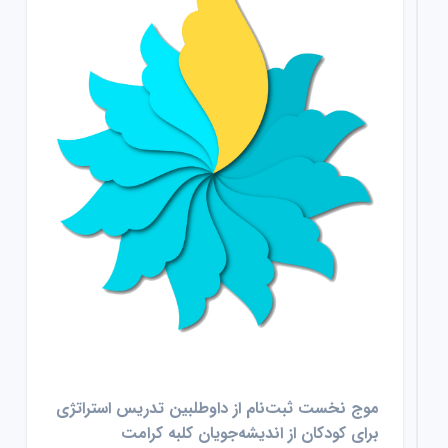
موج نخست ثبت‌نام از داوطلبین تدریس استراتژی
برای کودکان از اندیشه‌جویان کلبه کرامت