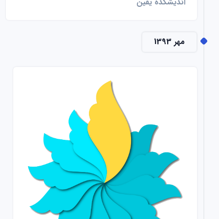
اندیشکده یقین
مهر 1393