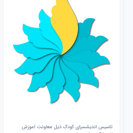
تاسیس اندیشسرای کودک ذیل معاونت آموزش