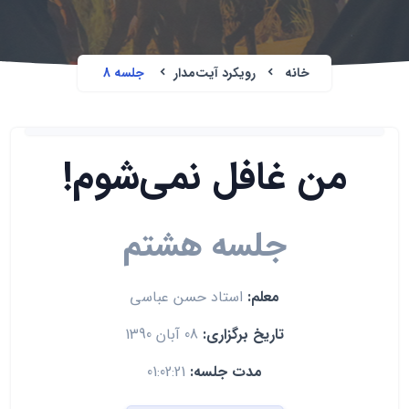
خانه
رویکرد آیت‌مدار
جلسه 8
من غافل نمی‌شوم!
جلسه هشتم
معلم:
استاد حسن عباسی
تاریخ برگزاری:
08 آبان 1390
مدت جلسه:
01:02:21