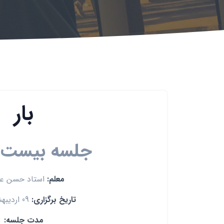
بار
جلسه بیست و
معلم:
استاد حسن ع
تاریخ برگزاری:
09 اردیبهشت 1391
مدت جلسه: