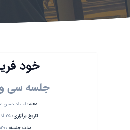
خود فری
جلسه سی و
معلم:
استاد حسن ع
تاریخ برگزاری:
25 آذر 1391
مدت جلسه:
52:00