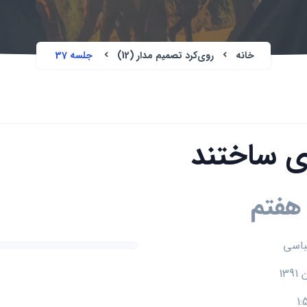
خانه
روی‌کرد تصمیم مدار (12)
جلسه 37
ری ساختند
هفتم
باسی
1: