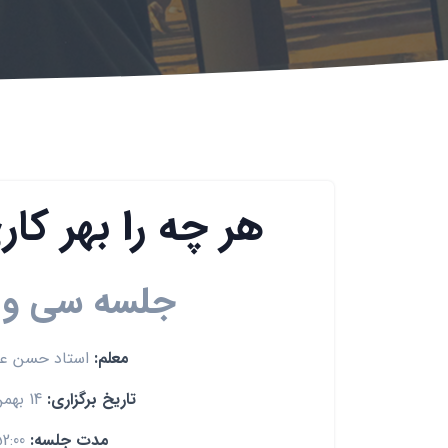
هر چه را بهر کا
جلسه سی و 
معلم:
استاد حسن ع
تاریخ برگزاری:
14 بهمن 1391
مدت جلسه:
52:00