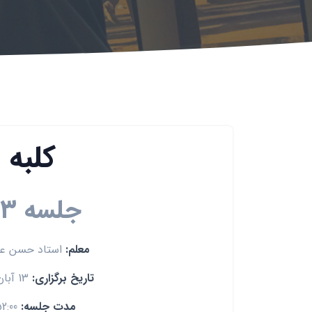
کلبه
جلسه 53
معلم:
استاد حسن ع
تاریخ برگزاری:
13 آبان 1392
مدت جلسه:
52:00